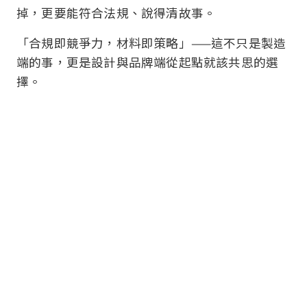
掉，更要能符合法規、說得清故事。
「合規即競爭力，材料即策略」——這不只是製造
端的事，更是設計與品牌端從起點就該共思的選
擇。
延伸推薦閱讀...