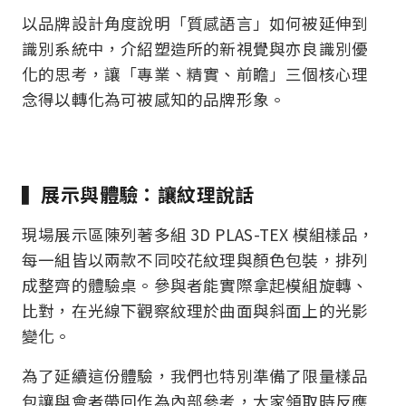
以品牌設計角度說明「質感語言」如何被延伸到
識別系統中，介紹塑造所的新視覺與亦良識別優
化的思考，讓「專業、精實、前瞻」三個核心理
念得以轉化為可被感知的品牌形象。
▍展示與體驗：讓紋理說話
現場展示區陳列著多組 3D PLAS-TEX 模組樣品，
每一組皆以兩款不同咬花紋理與顏色包裝，排列
成整齊的體驗桌。參與者能實際拿起模組旋轉、
比對，在光線下觀察紋理於曲面與斜面上的光影
變化。
為了延續這份體驗，我們也特別準備了限量樣品
包讓與會者帶回作為內部參考，大家領取時反應